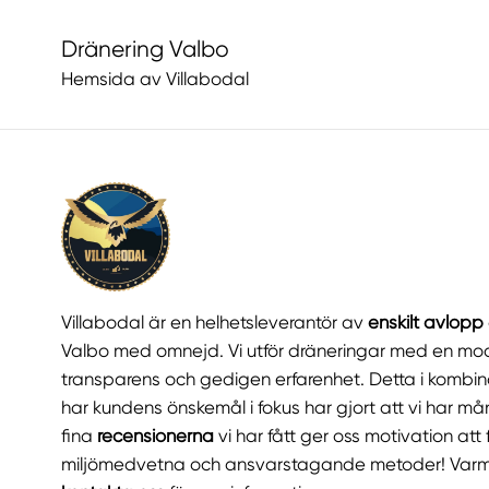
Dränering Valbo
Hemsida av Villabodal
Villabodal är en helhetsleverantör av
enskilt avlopp
Valbo med omnejd. Vi utför dräneringar med en mod
transparens och gedigen erfarenhet. Detta i kombina
har kundens önskemål i fokus har gjort att vi har m
fina
recensionerna
vi har fått ger oss motivation at
miljömedvetna och ansvarstagande metoder! Varm