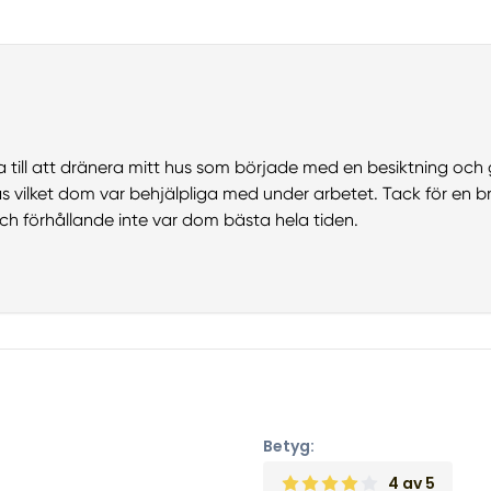
a till att dränera mitt hus som började med en besiktning oc
 vilket dom var behjälpliga med under arbetet. Tack för en 
h förhållande inte var dom bästa hela tiden.
Betyg:
4
av 5