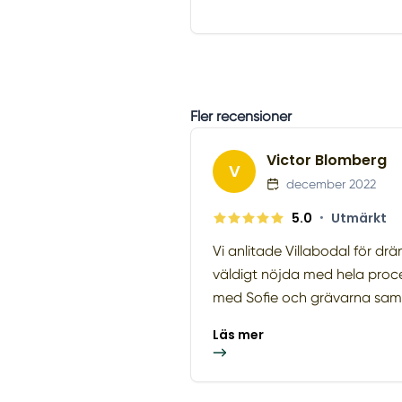
Fler recensioner
Victor Blomberg
V
december 2022
5.0
•
Utmärkt
Vi anlitade Villabodal för drä
väldigt nöjda med hela pro
med Sofie och grävarna samt
Läs mer