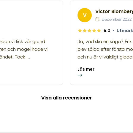
Victor Blomber
V
december 2022
5.0
•
Utmärk
dan vi fick vår grund
Ja, vad ska en säga? Erik (
llaren och mögel hade vi
blev sålda efter första 
ändet. Tack ...
och nu är vi väldigt glada a
Läs mer
Visa alla recensioner