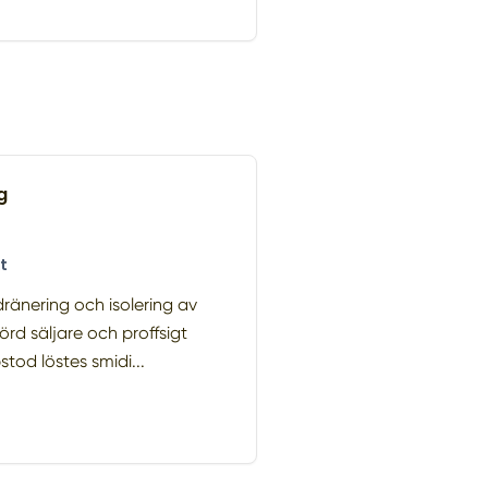
g
t
 dränering och isolering av
örd säljare och proffsigt
od löstes smidi...