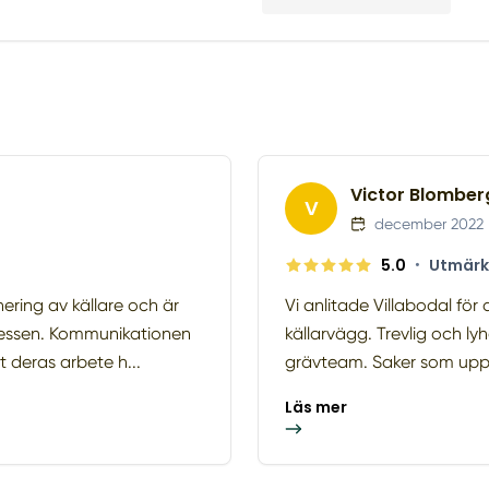
Victor Blomber
V
december 2022
5.0
•
Utmärk
nering av källare och är
Vi anlitade Villabodal för
cessen. Kommunikationen
källarvägg. Trevlig och lyh
 deras arbete h...
grävteam. Saker som uppst
Läs mer