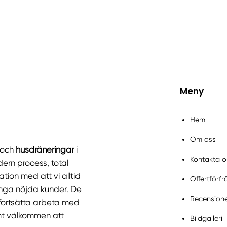
Meny
Hem
Om oss
och
husdräneringar
i
Kontakta o
ern process, total
tion med att vi alltid
Offertförf
ånga nöjda kunder. De
Recension
t fortsätta arbeta med
t välkommen att
Bildgalleri