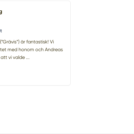
g
t
”Grävis”) är fantastisk! Vi
mötet med honom och Andreas
tt vi valde ...