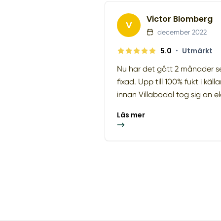
Victor Blomberg
V
december 2022
5.0
•
Utmärkt
Nu har det gått 2 månader se
fixad. Upp till 100% fukt i kä
innan Villabodal tog sig an el
Läs mer