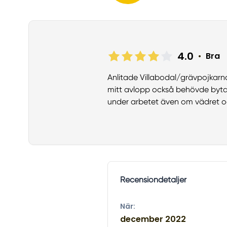
4.0
•
Bra
Anlitade Villabodal/grävpojkarn
mitt avlopp också behövde bytas
under arbetet även om vädret oc
Recensiondetaljer
När:
december 2022