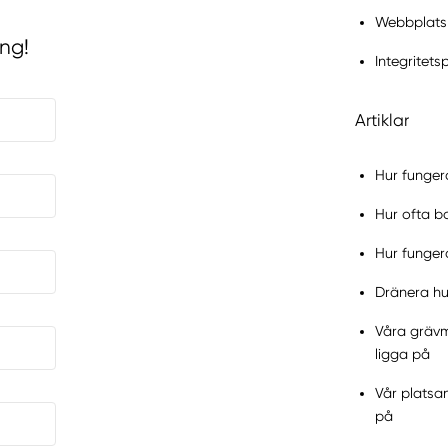
Webbplats
ing!
Integritets
Artiklar
Hur funger
Hur ofta bo
Hur funger
Dränera hus
Våra grävma
ligga på
Vår platsan
på