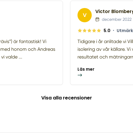
Victor Blomber
V
december 2022
5.0
•
Utmärk
vis”) är fantastisk! Vi
Tidigare i år anlitade vi V
et med honom och Andreas
isolering av vår källare. V
vi valde ...
resultatet och mätningarn
Läs mer
Visa alla recensioner