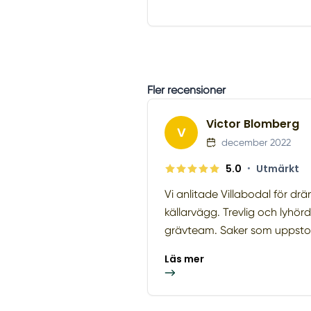
Fler recensioner
Victor Blomberg
V
december 2022
5.0
•
Utmärkt
Vi anlitade Villabodal för drä
källarvägg. Trevlig och lyhörd
grävteam. Saker som uppstod 
Läs mer