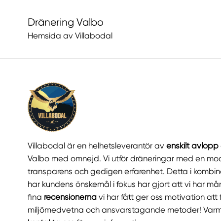
Dränering Valbo
Hemsida av Villabodal
Villabodal är en helhetsleverantör av
enskilt avlopp
Valbo med omnejd. Vi utför dräneringar med en mod
transparens och gedigen erfarenhet. Detta i kombina
har kundens önskemål i fokus har gjort att vi har m
fina
recensionerna
vi har fått ger oss motivation at
miljömedvetna och ansvarstagande metoder! Varm