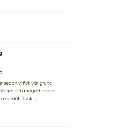
g
t
 sedan vi fick vår grund
 källaren och mögel hade vi
n eländet. Tack ...