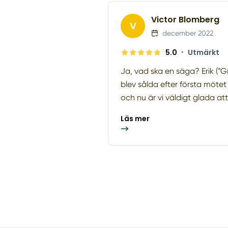
Victor Blomberg
V
december 2022
5.0
•
Utmärkt
Ja, vad ska en säga? Erik (”Grä
blev sålda efter första möt
och nu är vi väldigt glada att 
Läs mer