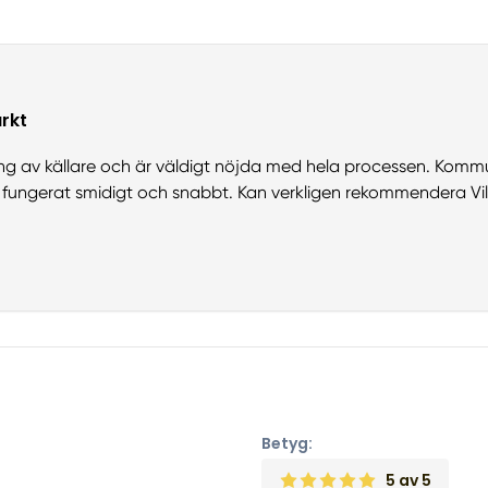
rkt
ering av källare och är väldigt nöjda med hela processen. Kom
fungerat smidigt och snabbt. Kan verkligen rekommendera Vi
Betyg:
5
av 5