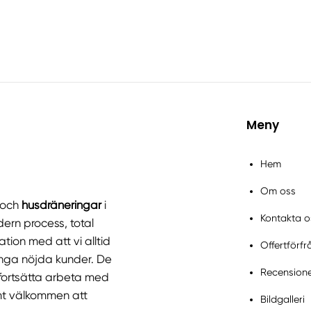
Meny
Hem
Om oss
och
husdräneringar
i
Kontakta o
ern process, total
tion med att vi alltid
Offertförf
ånga nöjda kunder. De
Recension
t fortsätta arbeta med
t välkommen att
Bildgalleri