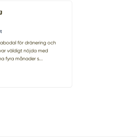
g
t
illabodal för dränering och
i var väldigt nöjda med
a fyra månader s...