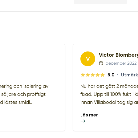
Victor Blomber
V
december 2022
5.0
•
Utmärk
nering och isolering av
Nu har det gått 2 månader
 säljare och proffsigt
fixad. Upp till 100% fukt i
löstes smidi...
innan Villabodal tog sig a
Läs mer